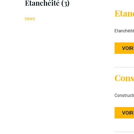
Etanchéité (3)
Etan
news
Etanchéit
VOIR
Cons
Constructi
VOIR