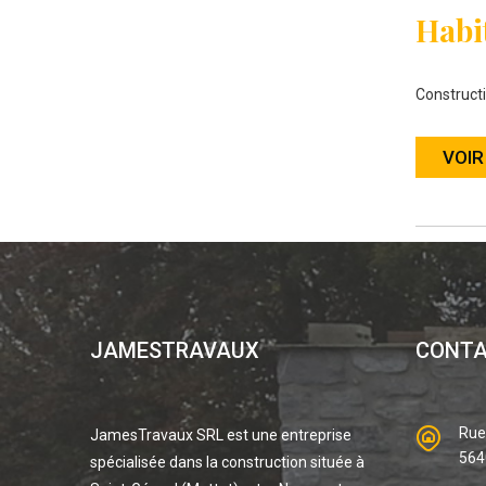
Habit
Constructi
VOIR
JAMESTRAVAUX
CONT
Rue
JamesTravaux SRL est une entreprise
564
spécialisée dans la construction située à