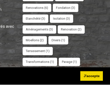
Renovations (6)
Fondation (3)
n
Etanchéité (3)
Isolation (3)
rés avec
Aménagements (3)
Renovation (2)
Moellons (2)
Divers (1)
Terrassement (1)
Transformations (1)
Pavage (1)
Création Baie (1)
Sablage (1)
J'accepte
Cookies
RGPD
Contact