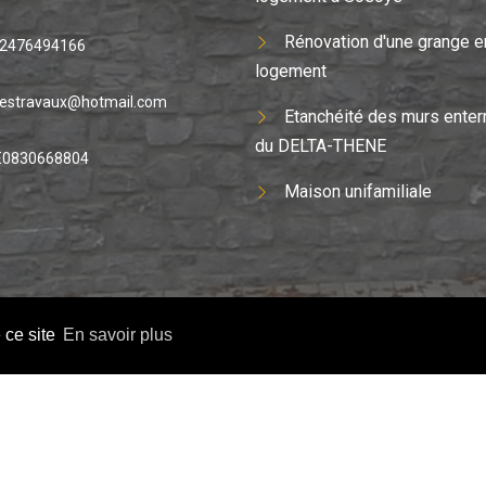
Rénovation d'une grange e
2476494166
logement
estravaux@hotmail.com
Etanchéité des murs enter
du DELTA-THENE
E0830668804
Maison unifamiliale
e ce site
En savoir plus
ncept