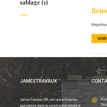
sablage (1)
Réno
news
Magnifiqu
VOIR
JAMESTRAVAUX
CONT
Rue
JamesTravaux SRL est une entreprise
564
spécialisée dans la construction située à